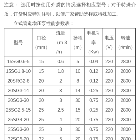
注意： 选用时按使用介质的情况选择相应型号；对于特殊介
质，订货时应特别注明，以便厂家帮助选择或特殊加工。
立式管道增压泵性能参数表：
流量
电机功
口径
扬程
电压
转速
型号
（m 3
率
（mm）
（m）
（V）
（r/min）
/h）
（Kw）
15SG0.6-5
15
0.6
5
0.04
220
2800
15SG1.8-10
15
1.8
10
0.12
220
2800
20SRG2-8
20
2
8
0.12
220
2800
20SG3-14
20
3
14
0.25
220
2800
20SG3-30
20
3
30
0.75
220
2800
25SG2.5-15
25
2.5
15
0.25
220
2800
25SG4-20
25
4
20
0.75
220
2800
25SG3-30
25
3
30
0.75
220
2800
32SG5-20
32
5
20
0.75
220
2800