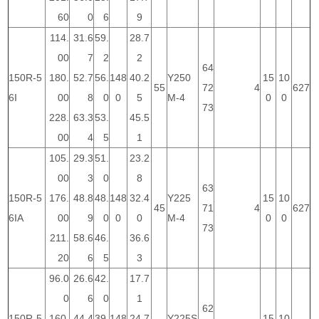
60
0
6
9
114.
31.6
59.
28.7
00
7
2
2
64
150R-5
180.
52.7
56.
148
40.2
Y250
15
10
55
72
4
627
6I
00
8
0
0
5
M-4
0
0
73
228.
63.3
53.
45.5
00
4
5
1
105.
29.3
51.
23.2
00
3
0
8
63
150R-5
176.
48.8
48.
148
32.4
Y225
15
10
45
71
4
627
6IA
00
9
0
0
0
M-4
0
0
73
211.
58.6
46.
36.6
20
6
5
3
96.0
26.6
42.
17.7
0
6
0
1
62
150R-5
160.
44.4
39.
148
24.7
Y225S
15
10