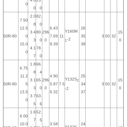
4.0
25.
0
0
0
2.0
82.
7.50
8
0
12.5
6.43
26
Y160M
3.4
80.
296
15
50R-80
0
7.69
11
35
3
50
32
-2
3
0
0
0
1
15.0
8.39
38
4.1
78.
0
7
0
1.8
66.
6.75
8
4
11.2
4.90
25
Y132S
3.1
65.
296
15
2
50R-80
5
5.87
7.5
34
3
50
32
3
0
0
0
-2
13.5
6.32
37
3.7
63.
0
5
6
1.6
52.
6.00
7
5
10.0
3.58
24