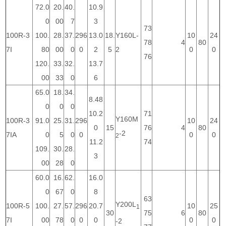
72.0
20.
40.
10.9
0
00
7
3
73
100R-3
100.
28.
37.
296
13.0
18.
Y160L-
10
24
78
4
80
7I
80
00
0
0
2
5
2
0
0
76
120.
33.
32.
13.7
00
33
0
6
65.0
18.
34.
8.48
0
0
0
10.2
71
Y160M
100R-3
91.0
25.
31.
296
10
24
0
15
76
4
80
-2
7IA
0
5
0
0
0
0
2
11.2
74
109.
30.
28.
3
00
28
0
60.0
16.
62.
16.0
0
67
0
8
63
Y200L
100R-5
100.
27.
57.
296
20.7
10
25
1
30
75
6
80
7I
00
78
0
0
0
0
0
-2