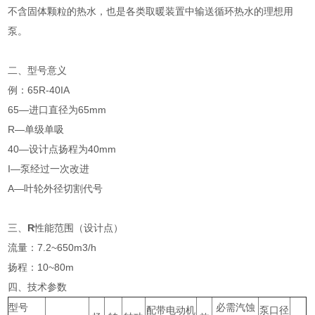
不含固体颗粒的热水，也是各类取暖装置中输送循环热水的理想用
泵。
二、
型号意义
例：65R-40IA
65—进口直径为65mm
R—单级单吸
40—设计点扬程为40mm
I—泵经过一次改进
A—叶轮外径切割代号
三、
R
性能范围（设计点）
流量：7.2~650m3/h
扬程：10~80m
四、
技术参数
型号
必需汽蚀
配带电动机
泵口径