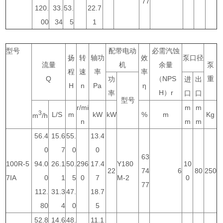
77
120.
33.
53.
22.7
00
34
5
1
型号
配带电动
必需汽蚀
扬
转
轴功
效
泵口径
流量
机
余量
泵
程
速
率
率
Q
（NPS
重
功
进
出
H
n
Pa
η
H）r
率
口
口
型号
r/mi
m
m
3
L/S
m
kW
kW
%
m
Kg
m
/h
n
m
m
56.4
15.6
55.
13.4
0
7
0
0
63
100R-5
94.0
26.1
50.
296
17.4
Y180
10
22
74
6
80
250
7IA
0
1
5
0
7
M-2
0
77
112.
31.3
47.
18.7
80
4
0
5
52.8
14.6
48.
11.1