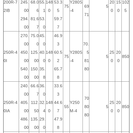
200R-7
245.
68.0
55.
148
53.3
Y280S
20
15
102
75
69
5
2IB
00
6
1
0
5
-4
0
0
5
71
294.
81.6
53.
59.7
00
7
0
7
270.
75.0
45.
46.9
00
0
0
3
70.
250R-4
450.
125.
40.
148
60.5
Y280S
5
25
20
75
5
850
0I
00
00
0
0
2
-4
81
0
0
540.
150.
35.
65.7
80
00
00
8
8
240.
66.6
36.
33.6
00
7
0
3
70
250R-4
405.
112.
32.
148
44.6
Y250
25
20
55
80
5
850
0IA
00
50
4
0
7
M-4
0
0
80
486.
135.
29.
47.9
00
00
0
8