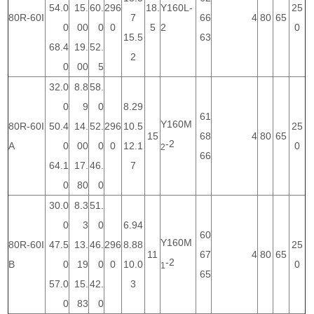
54.0
15.
60.
296
18.
Y160L-
25
80R-60I
7
66
4
80
65
0
00
0
0
5
2
0
15.5
63
68.4
19.
52.
2
0
00
5
32.0
8.8
58.
0
9
0
8.29
61
Y160M
80R-60I
50.4
14.
52.
296
10.5
25
15
68
4
80
65
-2
A
0
00
0
0
12.1
0
2
66
64.1
17.
46.
7
0
80
0
30.0
8.3
51.
0
3
0
6.94
60
Y160M
80R-60I
47.5
13.
46.
296
8.88
25
11
67
4
80
65
-2
B
0
19
0
0
10.0
0
1
65
57.0
15.
42.
3
0
83
0