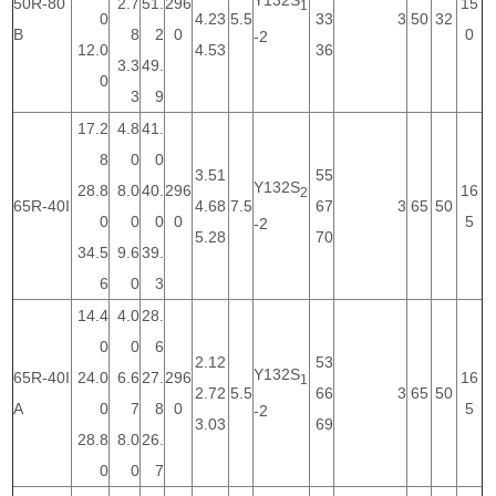
Y132S
50R-80
2.7
51.
296
15
1
0
4.23
5.5
33
3
50
32
B
8
2
0
0
-2
12.0
4.53
36
3.3
49.
0
3
9
17.2
4.8
41.
8
0
0
3.51
55
Y132S
28.8
8.0
40.
296
16
2
65R-40I
4.68
7.5
67
3
65
50
0
0
0
0
5
-2
5.28
70
34.5
9.6
39.
6
0
3
14.4
4.0
28.
0
0
6
2.12
53
Y132S
65R-40I
24.0
6.6
27.
296
16
1
2.72
5.5
66
3
65
50
A
0
7
8
0
5
-2
3.03
69
28.8
8.0
26.
0
0
7