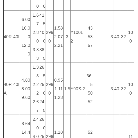
0
0
1.6
41.
6.00
7
5
10.0
1.58
43
2.8
40.
296
Y100L-
10
40R-40I
0
2.07
3
53
3
40
32
0
0
0
2
0
12.0
2.21
57
3.3
38.
0
3
5
1.3
26.
3
5
36.
4.80
0.95
40R-40I
2.2
25.
296
5
10
8.00
1.11
1.5
Y90S-2
3
40
32
A
2
6
0
50
0
9.60
1.23
2.6
24.
52
7
5
2.4
26.
8.64
0
0
14.4
1.18
52
4.0
25.
296
11