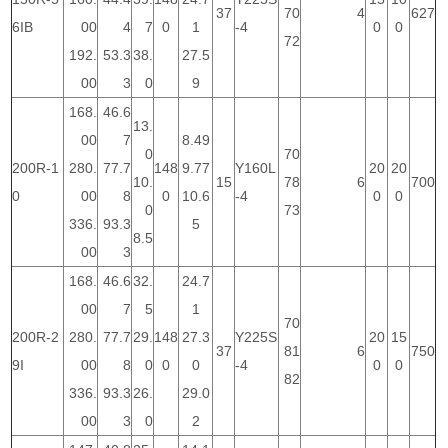
37
70
4
627
6IB
00
4
7
0
1
-4
0
0
72
192.
53.3
38.
27.5
00
3
0
9
168.
46.6
13.
00
7
8.49
0
70
200R-1
280.
77.7
148
9.77
Y160L
20
20
10.
15
78
6
700
0
00
8
0
10.6
-4
0
0
0
73
336.
93.3
5
8.5
00
3
168.
46.6
32.
24.7
00
7
5
1
70
200R-2
280.
77.7
29.
148
27.3
Y225S
20
15
37
81
6
750
9I
00
8
0
0
0
-4
0
0
82
336.
93.3
26.
29.0
00
3
0
2