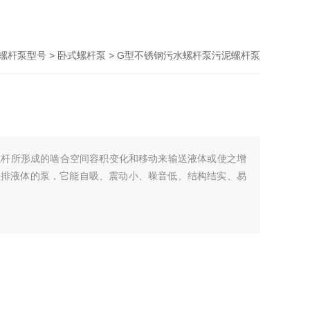
螺杆泵型号
>
卧式螺杆泵
> G型不锈钢污水螺杆泵污泥螺杆泵
螺杆所形成的啮合空间容积变化和移动来输送液体或使之增
泵，它能自吸、震动小、噪音低、结构结实、易