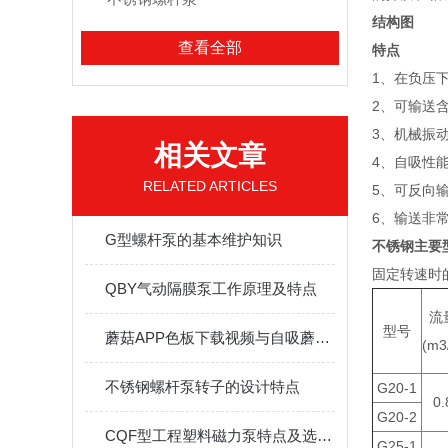
结构图
查看全部
特点
1、在负
2、可输
3、机械振动
相关文章
4、自吸性能
RELATED ARTICLES
5、可反向输送
6、输送非
G型螺杆泵的基本维护知识
不锈钢主要
固定转速时
QBY气动隔膜泵工作原理及特点
流
型号
蘑菇APP色板下载视频与自吸蘑菇AV下载的区别
(m3
不锈钢螺杆泵转子的设计特点
G20-1
0.
G20-2
CQF型工程塑料磁力泵特点及选型应用
G25-1