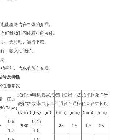
压下也能输送含在气体的介质。
送含有纤维物和固体颗粒的液体。
小、无脉动、运行平稳。
好、吸入性能好。
。
常粘稠的、含水的所有介质。
型号及特性
的性能参数
允许zui
电机
必需汽
进口法
出口法
允许颗
允许纤
量
压力
高转数
功率
蚀余量
兰通径
兰通径
粒直径
维长度
/h)
(Mpa)
(r/min)
(kw)
(m)
(mm)
(mm)
(mm)
(mm)
0.6
0.75
8
960
25
25
1.5
25
1.2
1.5
0.6
1.5