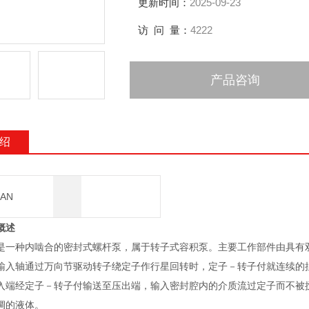
更新时间：
2025-09-23
访 问 量：
4222
产品咨询
绍
AN
概述
是一种内啮合的密封式螺杆泵，属于转子式容积泵。主要工作部件由
。当输入轴通过万向节驱动转子绕定子作行星回转时，定子－转子付就连续的捏
端经定子－转子付输送至压出端，输入密封腔内的介质流过定子而不被搅动和
的液体。