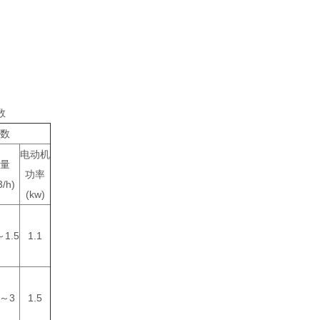
数
数
电动机
量
功率
/h)
(kw)
～1.5
1.1
1～3
1.5