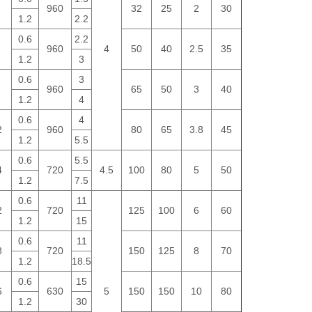
960
32
25
2
30
1.2
2.2
0.6
2.2
960
4
50
40
2.5
35
1.2
3
0.6
3
960
65
50
3
40
1.2
4
0.6
4
2
960
80
65
3.8
45
1.2
5.5
0.6
5.5
4
720
4.5
100
80
5
50
1.2
7.5
0.6
11
2
720
125
100
6
60
1.2
15
0.6
11
8
720
150
125
8
70
1.2
18.5
0.6
15
6
630
5
150
150
10
80
1.2
30